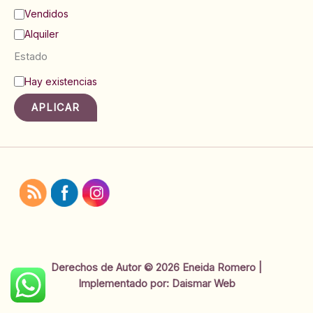
Vendidos
Alquiler
Estado
E
Hay existencias
s
t
APLICAR
a
d
o
Derechos de Autor © 2026 Eneida Romero |
Implementado por:
Daismar Web