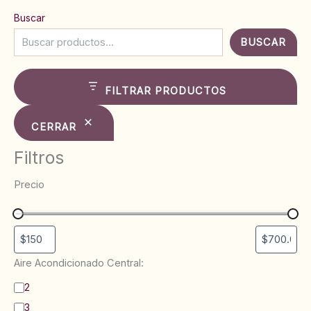
Buscar
BUSCAR
FILTRAR PRODUCTOS
CERRAR
Filtros
Precio
Aire Acondicionado Central:
B
2
a
3