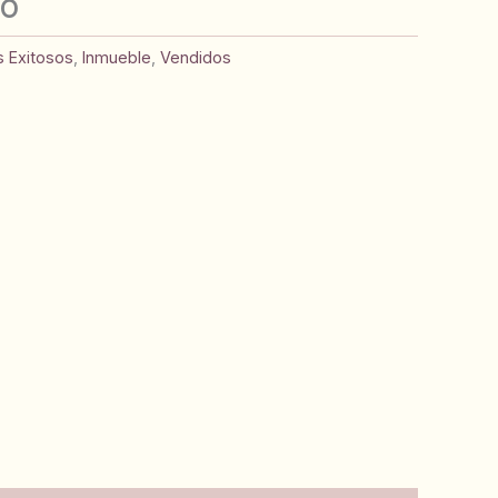
CO
s Exitosos
,
Inmueble
,
Vendidos