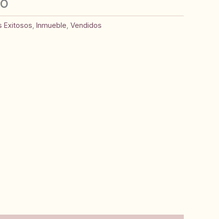
CO
s Exitosos
,
Inmueble
,
Vendidos