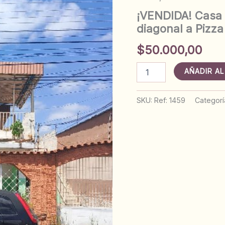
¡VENDIDA! Casa 
diagonal a Pizza
$
50.000,00
¡VENDIDA!
AÑADIR AL
Casa
de
dos
SKU:
Ref: 1459
Categorí
Plantas,
en
calle
Sucre
diagonal
a
Pizza
Top.
Anaco.
Ref:
1459
cantidad