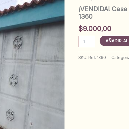
¡VENDIDA! Casa 
1360
$
9.000,00
¡VENDIDA!
AÑADIR AL
Casa
detrás
de
SKU:
Ref: 1360
Categorí
la
UGMA
en
Anaco.
Ref:
1360
cantidad