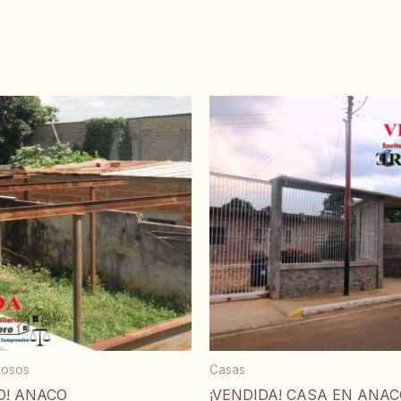
itosos
Casas
O! ANACO
¡VENDIDA! CASA EN ANAC