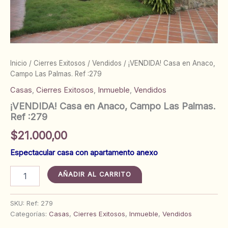
Inicio
/
Cierres Exitosos
/
Vendidos
/ ¡VENDIDA! Casa en Anaco,
Campo Las Palmas. Ref :279
Casas
,
Cierres Exitosos
,
Inmueble
,
Vendidos
¡VENDIDA! Casa en Anaco, Campo Las Palmas.
Ref :279
$
21.000,00
Espectacular casa con apartamento anexo
¡VENDIDA!
AÑADIR AL CARRITO
Casa
en
Anaco,
SKU:
Ref: 279
Campo
Categorías:
Casas
,
Cierres Exitosos
,
Inmueble
,
Vendidos
Las