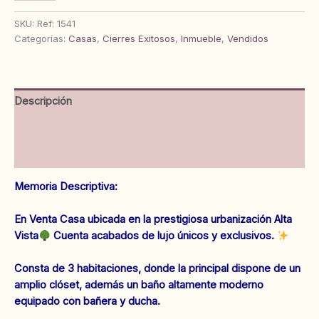
en
Urbanización
SKU:
Ref: 1541
Alta
Categorías:
Casas
,
Cierres Exitosos
,
Inmueble
,
Vendidos
vista.
Anaco.
Ref:
1541
Descripción
cantidad
Información adicional
Valoraciones (0)
Memoria Descriptiva:
En Venta Casa ubicada en la prestigiosa urbanización Alta
Vista
Cuenta acabados de lujo únicos y exclusivos.
Consta de 3 habitaciones, donde la principal dispone de un
amplio clóset, además un baño altamente moderno
equipado con bañera y ducha.