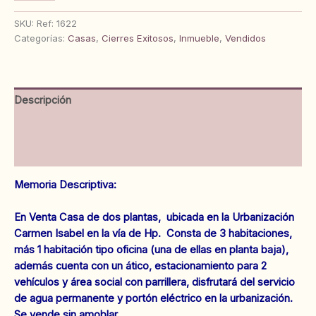
en
Urbanización
SKU:
Ref: 1622
Carmen
Categorías:
Casas
,
Cierres Exitosos
,
Inmueble
,
Vendidos
Isabel.
Anaco.
Ref:
1622
Descripción
cantidad
Información adicional
Valoraciones (0)
Memoria Descriptiva:
En Venta Casa de dos plantas, ubicada en la Urbanización
Carmen Isabel en la vía de Hp. Consta de 3 habitaciones,
más 1 habitación tipo oficina (una de ellas en planta baja),
además cuenta con un ático, estacionamiento para 2
vehículos y área social con parrillera, disfrutará del servicio
de agua permanente y portón eléctrico en la urbanización.
Se vende sin amoblar.