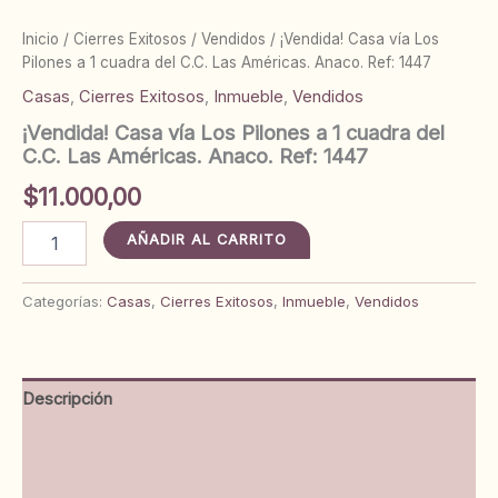
Inicio
/
Cierres Exitosos
/
Vendidos
/ ¡Vendida! Casa vía Los
Pilones a 1 cuadra del C.C. Las Américas. Anaco. Ref: 1447
Casas
,
Cierres Exitosos
,
Inmueble
,
Vendidos
¡Vendida! Casa vía Los Pilones a 1 cuadra del
C.C. Las Américas. Anaco. Ref: 1447
$
11.000,00
¡Vendida!
AÑADIR AL CARRITO
Casa
vía
Los
Categorías:
Casas
,
Cierres Exitosos
,
Inmueble
,
Vendidos
Pilones
a
1
cuadra
Descripción
del
C.C.
Información adicional
Las
Américas.
Valoraciones (0)
Anaco.