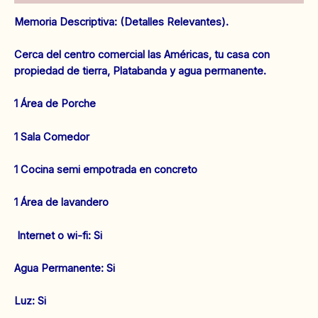
Ref:
Memoria Descriptiva: (Detalles Relevantes).
1447
cantidad
Cerca del centro comercial las Américas, tu casa con
propiedad de tierra, Platabanda y agua permanente.
1 Área de Porche
1 Sala Comedor
1 Cocina semi empotrada en concreto
1 Área de lavandero
‌ Internet o wi-fi: Si
‌Agua Permanente: Si
‌Luz: Si