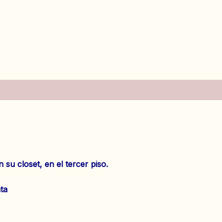
es (0)
u closet, en el tercer piso.
ta