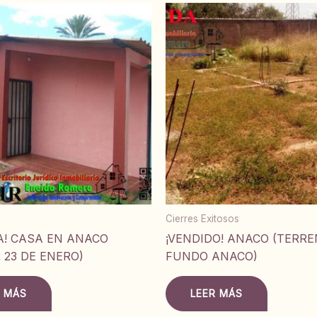
Cierres Exitosos
A! CASA EN ANACO
¡VENDIDO! ANACO (TERR
 23 DE ENERO)
FUNDO ANACO)
R MÁS
LEER MÁS