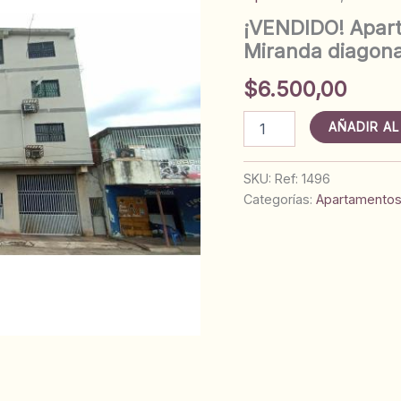
¡VENDIDO! Apart
Miranda diagona
$
6.500,00
¡VENDIDO!
AÑADIR AL
Apartamento
N°
15
SKU:
Ref: 1496
en
Categorías:
Apartamento
El
Edhen.
Av.
Miranda
diagonal
a
Serconan.
Ref:
1496
cantidad