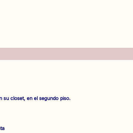
es (0)
su closet, en el segundo piso.
ta