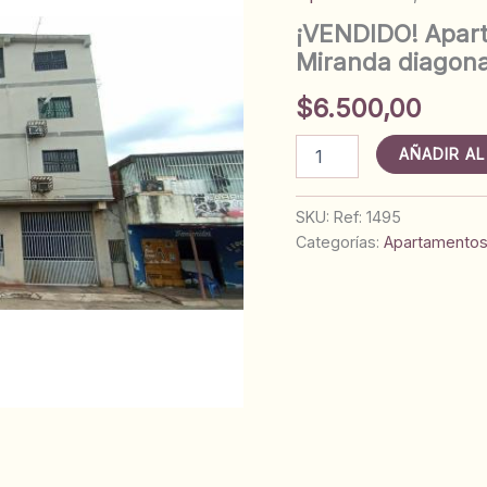
¡VENDIDO! Apart
Miranda diagona
$
6.500,00
¡VENDIDO!
AÑADIR AL
Apartamento
N°
9
SKU:
Ref: 1495
en
Categorías:
Apartamento
El
Edhen.
Av.
Miranda
diagonal
a
Serconan.
Ref:
1495
cantidad