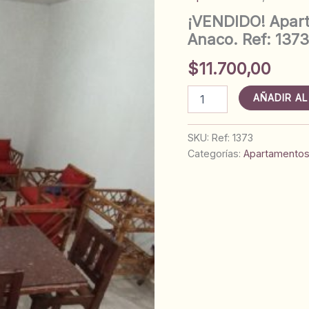
¡VENDIDO! Apart
Anaco. Ref: 1373
$
11.700,00
¡VENDIDO!
AÑADIR AL
Apartamento
Urb.
Parque
SKU:
Ref: 1373
Jardín.
Categorías:
Apartamento
Anaco.
Ref:
1373
cantidad