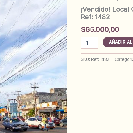
¡Vendido! Local
Ref: 1482
$
65.000,00
¡Vendido!
AÑADIR AL
Local
Comercial
Av.
SKU:
Ref: 1482
Categorí
Portuguesa.
Anaco.
Ref:
1482
cantidad