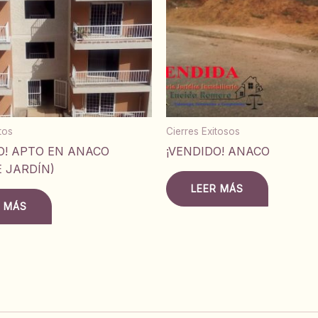
tos
Cierres Exitosos
O! APTO EN ANACO
¡VENDIDO! ANACO
 JARDÍN)
LEER MÁS
R MÁS