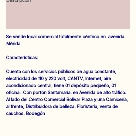
Descripción
la
Fiscalía.
Información adicional
Anaco.
Ref:
Valoraciones (0)
185A
cantidad
Se vende local comercial totalmente céntrico en avenida
Mérida
Características:
Cuenta con los servicios públicos de agua constante,
electricidad de 110 y 220 volt, CANTV, Internet, aire
acondicionado central, tiene 01 depósito pequeño, 01
oficina. Con portón Santamaría, en Avenida de alto tráfico.
Al lado del Centro Comercial Bolívar Plaza y una Carnicería,
al frente, Distribuidora de belleza, Floristería, venta de
cauchos, Bodegón