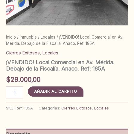
Inicio
/
Inmueble
/
Locales
/ ¡VENDIDO! Local Comercial en Av.
Mérida. Debajo de la Fiscalía. Anaco. Ref: 185A
Cierres Exitosos
,
Locales
¡VENDIDO! Local Comercial en Av. Mérida.
Debajo de la Fiscalía. Anaco. Ref: 185A
$
29.000,00
¡VENDIDO!
AÑADIR AL CARRITO
Local
Comercial
en
SKU:
Ref: 185A
Categorías:
Cierres Exitosos
,
Locales
Av.
Mérida.
Debajo
de