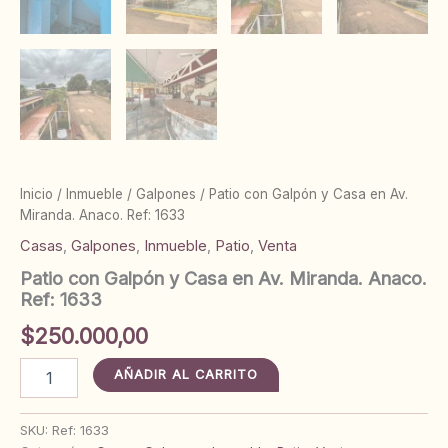
Inicio
/
Inmueble
/
Galpones
/ Patio con Galpón y Casa en Av.
Miranda. Anaco. Ref: 1633
Casas
,
Galpones
,
Inmueble
,
Patio
,
Venta
Patio con Galpón y Casa en Av. Miranda. Anaco.
Ref: 1633
$
250.000,00
Patio
AÑADIR AL CARRITO
con
Galpón
y
SKU:
Ref: 1633
Casa