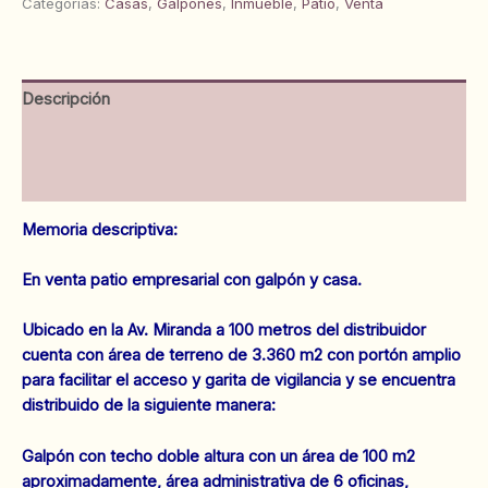
Categorías:
Casas
,
Galpones
,
Inmueble
,
Patio
,
Venta
en
Av.
Miranda.
Anaco.
Descripción
Ref:
1633
Información adicional
cantidad
Valoraciones (0)
Memoria descriptiva:
En venta patio empresarial con galpón y casa.
Ubicado en la Av. Miranda a 100 metros del distribuidor
cuenta con área de terreno de 3.360 m2 con portón amplio
para facilitar el acceso y garita de vigilancia y se encuentra
distribuido de la siguiente manera:
Galpón con techo doble altura con un área de 100 m2
aproximadamente, área administrativa de 6 oficinas,