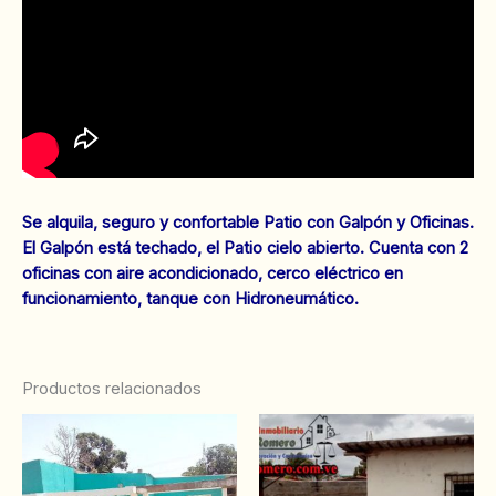
Se alquila, seguro y confortable Patio con Galpón y Oficinas.
El Galpón está techado, el Patio cielo abierto. Cuenta con 2
oficinas con aire acondicionado, cerco eléctrico en
funcionamiento, tanque con Hidroneumático.
Productos relacionados