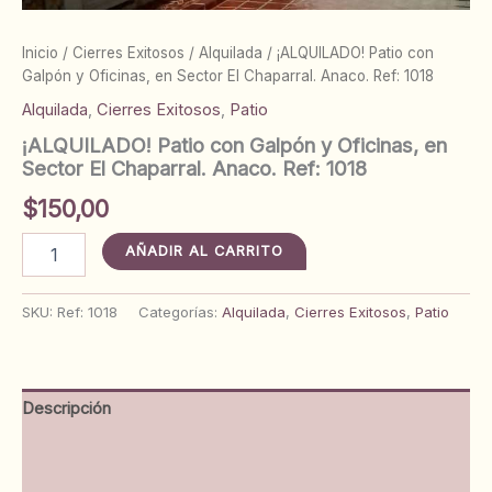
Inicio
/
Cierres Exitosos
/
Alquilada
/ ¡ALQUILADO! Patio con
Galpón y Oficinas, en Sector El Chaparral. Anaco. Ref: 1018
Alquilada
,
Cierres Exitosos
,
Patio
¡ALQUILADO! Patio con Galpón y Oficinas, en
Sector El Chaparral. Anaco. Ref: 1018
$
150,00
¡ALQUILADO!
AÑADIR AL CARRITO
Patio
con
Galpón
SKU:
Ref: 1018
Categorías:
Alquilada
,
Cierres Exitosos
,
Patio
y
Oficinas,
en
Sector
Descripción
El
Chaparral.
Información adicional
Anaco.
Ref:
Valoraciones (0)