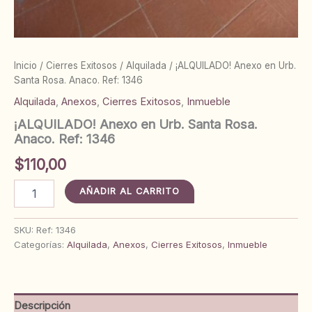
Inicio
/
Cierres Exitosos
/
Alquilada
/ ¡ALQUILADO! Anexo en Urb.
Santa Rosa. Anaco. Ref: 1346
Alquilada
,
Anexos
,
Cierres Exitosos
,
Inmueble
¡ALQUILADO! Anexo en Urb. Santa Rosa.
Anaco. Ref: 1346
$
110,00
¡ALQUILADO!
AÑADIR AL CARRITO
Anexo
en
Urb.
SKU:
Ref: 1346
Santa
Categorías:
Alquilada
,
Anexos
,
Cierres Exitosos
,
Inmueble
Rosa.
Anaco.
Ref:
1346
Descripción
cantidad