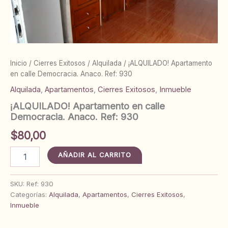
Inicio
/
Cierres Exitosos
/
Alquilada
/ ¡ALQUILADO! Apartamento
en calle Democracia. Anaco. Ref: 930
Alquilada
,
Apartamentos
,
Cierres Exitosos
,
Inmueble
¡ALQUILADO! Apartamento en calle
Democracia. Anaco. Ref: 930
$
80,00
¡ALQUILADO!
AÑADIR AL CARRITO
Apartamento
en
calle
SKU:
Ref: 930
Democracia.
Categorías:
Alquilada
,
Apartamentos
,
Cierres Exitosos
,
Anaco.
Inmueble
Ref:
930