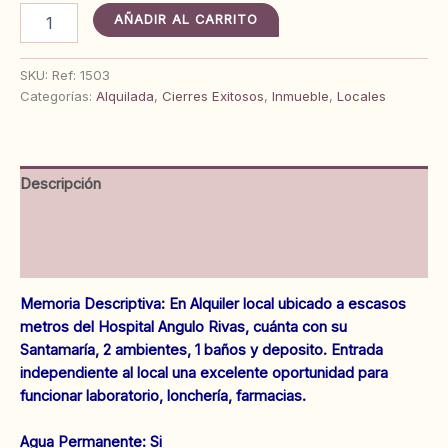
¡Alquilado!
AÑADIR AL CARRITO
Local
Comercial
calle
SKU:
Ref: 1503
23
Categorías:
Alquilada
,
Cierres Exitosos
,
Inmueble
,
Locales
de
Enero
entre
calles
Descripción
Independencia
y
Información adicional
Anzoátegui.
Ref:
Valoraciones (0)
1503
cantidad
Memoria Descriptiva: En Alquiler local ubicado a escasos
metros del Hospital Angulo Rivas, cuánta con su
Santamaría, 2 ambientes, 1 baños y deposito. Entrada
independiente al local una excelente oportunidad para
funcionar laboratorio, lonchería, farmacias.
‌Agua Permanente: Si