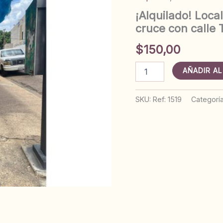
¡Alquilado! Loca
cruce con calle T
$
150,00
¡Alquilado!
AÑADIR AL
Local
Comercial
Esquina
SKU:
Ref: 1519
Categorí
calle
5
de
Julio
cruce
con
calle
Trujillo.
Anaco.
Ref:
1519
cantidad