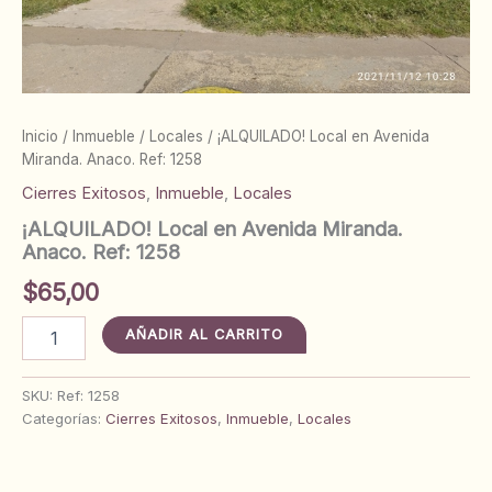
Inicio
/
Inmueble
/
Locales
/ ¡ALQUILADO! Local en Avenida
Miranda. Anaco. Ref: 1258
Cierres Exitosos
,
Inmueble
,
Locales
¡ALQUILADO! Local en Avenida Miranda.
Anaco. Ref: 1258
$
65,00
¡ALQUILADO!
AÑADIR AL CARRITO
Local
en
Avenida
SKU:
Ref: 1258
Miranda.
Categorías:
Cierres Exitosos
,
Inmueble
,
Locales
Anaco.
Ref:
1258