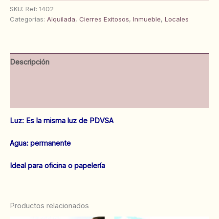
Calle
SKU:
Ref: 1402
Carabobo
Categorías:
Alquilada
,
Cierres Exitosos
,
Inmueble
,
Locales
Anaco.
Ref:
1402
cantidad
Descripción
Información adicional
Valoraciones (0)
Luz: Es la misma luz de PDVSA
Agua: permanente
Ideal para oficina o papelería
Productos relacionados