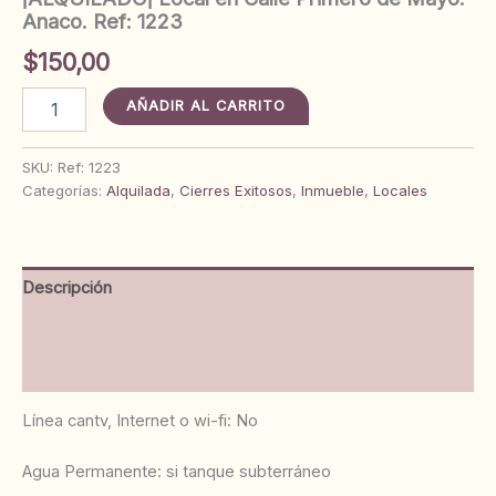
Anaco. Ref: 1223
$
150,00
¡ALQUILADO¡
AÑADIR AL CARRITO
Local
en
Calle
SKU:
Ref: 1223
Primero
Categorías:
Alquilada
,
Cierres Exitosos
,
Inmueble
,
Locales
de
Mayo.
Anaco.
Ref:
Descripción
1223
cantidad
Información adicional
Valoraciones (0)
Línea cantv, Internet o wi-fi: No
‌Agua Permanente: si tanque subterráneo