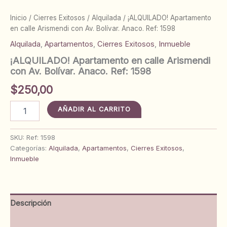
Inicio
/
Cierres Exitosos
/
Alquilada
/ ¡ALQUILADO! Apartamento
en calle Arismendi con Av. Bolívar. Anaco. Ref: 1598
Alquilada
,
Apartamentos
,
Cierres Exitosos
,
Inmueble
¡ALQUILADO! Apartamento en calle Arismendi
con Av. Bolívar. Anaco. Ref: 1598
$
250,00
¡ALQUILADO!
AÑADIR AL CARRITO
Apartamento
en
calle
SKU:
Ref: 1598
Arismendi
Categorías:
Alquilada
,
Apartamentos
,
Cierres Exitosos
,
con
Inmueble
Av.
Bolívar.
Anaco.
Ref:
Descripción
1598
cantidad
Información adicional