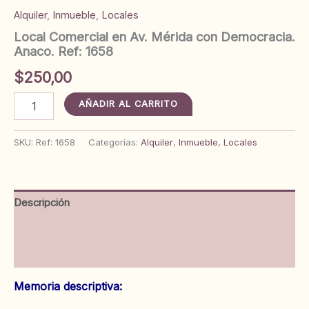
Alquiler
,
Inmueble
,
Locales
Local Comercial en Av. Mérida con Democracia.
Anaco. Ref: 1658
$
250,00
Local
AÑADIR AL CARRITO
Comercial
en
Av.
SKU:
Ref: 1658
Categorías:
Alquiler
,
Inmueble
,
Locales
Mérida
con
Democracia.
Anaco.
Descripción
Ref:
1658
Información adicional
cantidad
Valoraciones (0)
Memoria descriptiva: