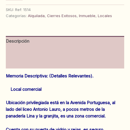
Comercial
en
SKU:
Ref: 1514
Av.
Categorías:
Alquilada
,
Cierres Exitosos
,
Inmueble
,
Locales
Portuguesa.
Anaco.
Ref:
1514
Descripción
cantidad
Información adicional
Valoraciones (0)
Memoria Descriptiva: (Detalles Relevantes).
Local comercial
Ubicación privilegiada está en la Avenida Portuguesa, al
lado del liceo Antonio Lauro, a pocos metros de la
panadería Lina y la granjita, es una zona comercial.
Cuenta con su puerta de vidrio y rejas, es seguro.