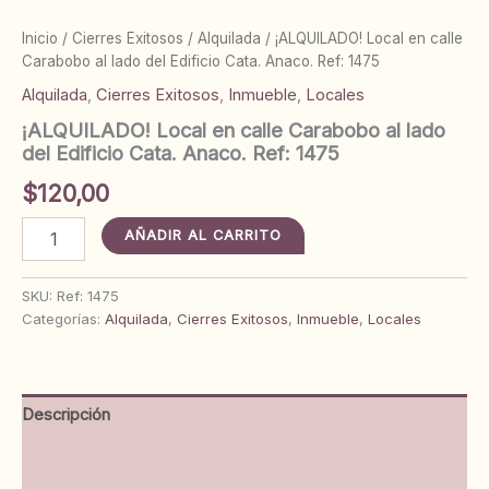
Inicio
/
Cierres Exitosos
/
Alquilada
/ ¡ALQUILADO! Local en calle
Carabobo al lado del Edificio Cata. Anaco. Ref: 1475
Alquilada
,
Cierres Exitosos
,
Inmueble
,
Locales
¡ALQUILADO! Local en calle Carabobo al lado
del Edificio Cata. Anaco. Ref: 1475
$
120,00
¡ALQUILADO!
AÑADIR AL CARRITO
Local
en
calle
SKU:
Ref: 1475
Carabobo
Categorías:
Alquilada
,
Cierres Exitosos
,
Inmueble
,
Locales
al
lado
del
Edificio
Descripción
Cata.
Anaco.
Información adicional
Ref:
1475