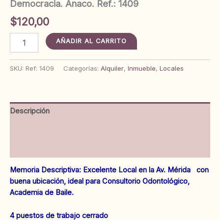
Democracia. Anaco. Ref.: 1409
$
120,00
Local
AÑADIR AL CARRITO
Nº5
Av.
Mérida
SKU:
Ref: 1409
Categorías:
Alquiler
,
Inmueble
,
Locales
entre
calles
Urpín
y
Descripción
Democracia.
Anaco.
Información adicional
Ref.:
1409
Valoraciones (0)
cantidad
Memoria Descriptiva: Excelente Local en la Av. Mérida con
buena ubicación, ideal para Consultorio Odontológico,
Academia de Baile.
4 puestos de trabajo cerrado