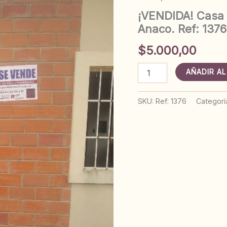
¡VENDIDA! Casa 
Anaco. Ref: 1376
$
5.000,00
¡VENDIDA!
AÑADIR AL
Casa
en
Obra
SKU:
Ref: 1376
Categorí
Gris.
Urb.
Los
Cipreses.
Anaco.
Ref:
1376
cantidad