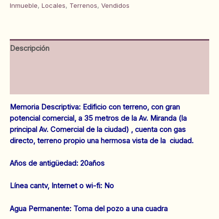
y
Inmueble
,
Locales
,
Terrenos
,
Vendidos
Locales
Comerciales.
Calle
Caballero
Descripción
Sarmiento.
Anaco
Información adicional
Ref:
1378
Valoraciones (0)
cantidad
Memoria Descriptiva: Edificio con terreno, con gran
potencial comercial, a 35 metros de la Av. Miranda (la
principal Av. Comercial de la ciudad) , cuenta con gas
directo, terreno propio una hermosa vista de la ciudad.
‌Años de antigüedad: 20años
‌Línea cantv, Internet o wi-fi: No
‌Agua Permanente: Toma del pozo a una cuadra