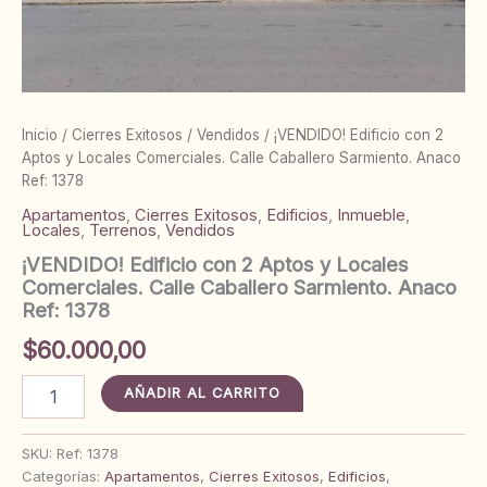
Inicio
/
Cierres Exitosos
/
Vendidos
/ ¡VENDIDO! Edificio con 2
Aptos y Locales Comerciales. Calle Caballero Sarmiento. Anaco
Ref: 1378
Apartamentos
,
Cierres Exitosos
,
Edificios
,
Inmueble
,
Locales
,
Terrenos
,
Vendidos
¡VENDIDO! Edificio con 2 Aptos y Locales
Comerciales. Calle Caballero Sarmiento. Anaco
Ref: 1378
$
60.000,00
¡VENDIDO!
AÑADIR AL CARRITO
Edificio
con
2
SKU:
Ref: 1378
Aptos
Categorías:
Apartamentos
,
Cierres Exitosos
,
Edificios
,