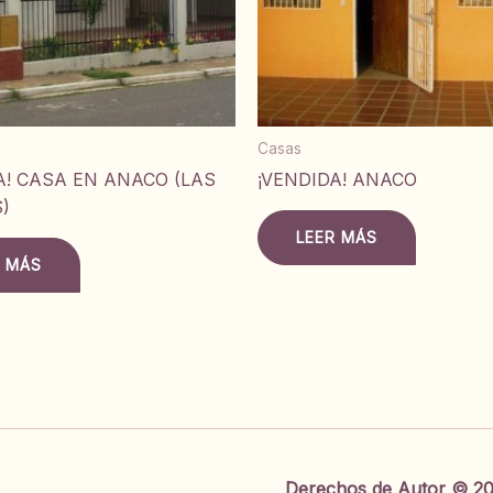
Casas
A! CASA EN ANACO (LAS
¡VENDIDA! ANACO
)
LEER MÁS
R MÁS
Derechos de Autor © 20