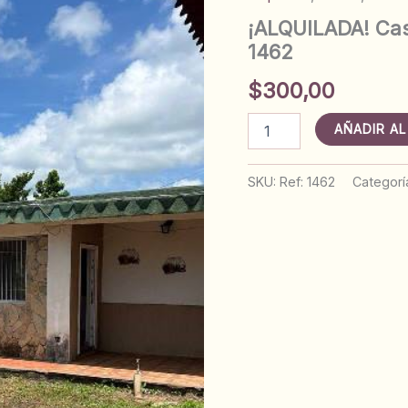
¡ALQUILADA! Cas
1462
$
300,00
¡ALQUILADA!
AÑADIR AL
Casa
en
Campo
SKU:
Ref: 1462
Categorí
Duarte.
Anaco.
Ref:
1462
cantidad