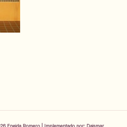
26 Eneida Romero | Implementado por:
Daismar