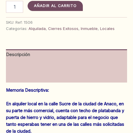
¡Alquilado!
AÑADIR AL CARRITO
Local
Comercial
en
SKU:
Ref: 1506
calle
Categorías:
Alquilada
,
Cierres Exitosos
,
Inmueble
,
Locales
Sucre
entre
calle
Arismendi
Descripción
y
callejón
Información adicional
Colón.
Anaco.
Valoraciones (0)
Ref:
1506
Memoria Descriptiva:
cantidad
En alquiler local en la calle Sucre de la ciudad de Anaco, en
su parte más comercial, cuenta con techo de platabanda y
puerta de hierro y vidrio, adaptable para el negocio que
tanto esperabas tener en una de las calles más solicitadas
de la ciudad.