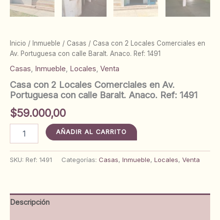
Inicio
/
Inmueble
/
Casas
/ Casa con 2 Locales Comerciales en
Av. Portuguesa con calle Baralt. Anaco. Ref: 1491
Casas
,
Inmueble
,
Locales
,
Venta
Casa con 2 Locales Comerciales en Av.
Portuguesa con calle Baralt. Anaco. Ref: 1491
$
59.000,00
Casa
AÑADIR AL CARRITO
con
2
Locales
SKU:
Ref: 1491
Categorías:
Casas
,
Inmueble
,
Locales
,
Venta
Comerciales
en
Av.
Portuguesa
Descripción
con
calle