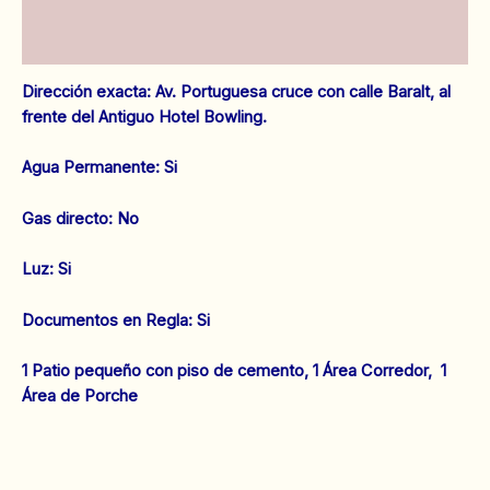
Información adicional
Baralt.
Anaco.
Valoraciones (0)
Ref:
1491
Dirección exacta: Av. Portuguesa cruce con calle Baralt, al
cantidad
frente del Antiguo Hotel Bowling.
Agua Permanente: Si
‌Gas directo: No
‌Luz: Si
Documentos en Regla: Si
1 Patio pequeño con piso de cemento, 1 Área Corredor, 1
Área de Porche