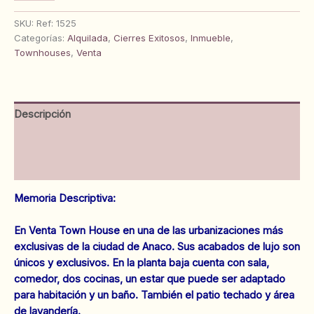
House
en
SKU:
Ref: 1525
Conjunto
Categorías:
Alquilada
,
Cierres Exitosos
,
Inmueble
,
Residencial
Townhouses
,
Venta
Los
Naranjos.
Anaco.
Ref:
Descripción
1525
cantidad
Información adicional
Valoraciones (0)
Memoria Descriptiva:
En Venta Town House en una de las urbanizaciones más
exclusivas de la ciudad de Anaco. Sus acabados de lujo son
únicos y exclusivos. En la planta baja cuenta con sala,
comedor, dos cocinas, un estar que puede ser adaptado
para habitación y un baño. También el patio techado y área
de lavandería.