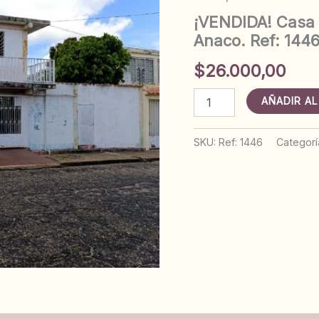
¡VENDIDA! Casa 
Anaco. Ref: 144
$
26.000,00
¡VENDIDA!
AÑADIR AL
Casa
con
4
SKU:
Ref: 1446
Categorí
anexos
en
calle
Democracia.
Anaco.
Ref:
1446
cantidad