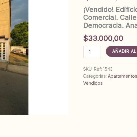
¡Vendido! Edific
Comercial. Calle
Democracia. Ana
$
33.000,00
¡Vendido!
AÑADIR AL
Edificio
con
Apartamento,
SKU:
Ref: 1543
Oficinas
Categorías:
Apartamento
y
Vendidos
Local
Comercial.
Calle
Sucre
entre
Las
Brisas
y
Democracia.