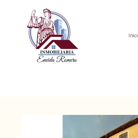
Ir
al
contenido
Inic