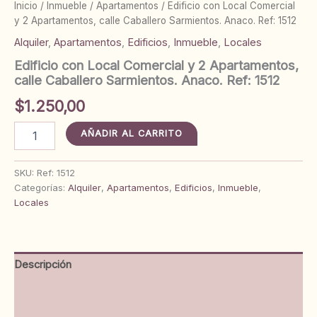
Inicio
/
Inmueble
/
Apartamentos
/ Edificio con Local Comercial
y 2 Apartamentos, calle Caballero Sarmientos. Anaco. Ref: 1512
Alquiler
,
Apartamentos
,
Edificios
,
Inmueble
,
Locales
Edificio con Local Comercial y 2 Apartamentos,
calle Caballero Sarmientos. Anaco. Ref: 1512
$
1.250,00
Edificio
AÑADIR AL CARRITO
con
Local
Comercial
SKU:
Ref: 1512
y
Categorías:
Alquiler
,
Apartamentos
,
Edificios
,
Inmueble
,
2
Locales
Apartamentos,
calle
Caballero
Sarmientos.
Descripción
Anaco.
Ref:
Información adicional
1512
cantidad